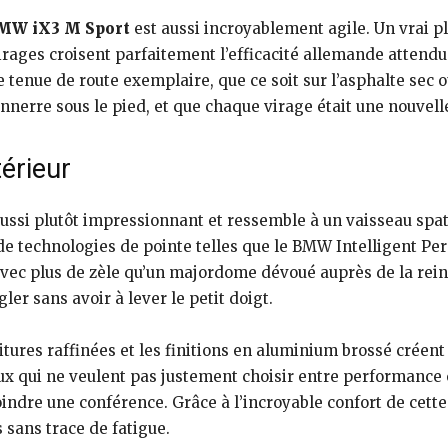
MW iX3 M Sport
est aussi incroyablement agile. Un vrai pl
virages croisent parfaitement l’efficacité allemande attend
e tenue de route exemplaire, que ce soit sur l’asphalte sec o
nerre sous le pied, et que chaque virage était une nouvelle
érieur
ussi plutôt impressionnant et ressemble à un vaisseau spati
e technologies de pointe telles que le BMW Intelligent Per
c plus de zèle qu’un majordome dévoué auprès de la reine
ler sans avoir à lever le petit doigt.
rnitures raffinées et les finitions en aluminium brossé créen
ux qui ne veulent pas justement choisir entre performance e
joindre une conférence. Grâce à l’incroyable confort de cette 
 sans trace de fatigue.