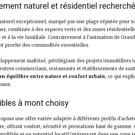
ement naturel et résidentiel recherch
naturel exceptionnel, marqué par une plage réputée pour so
mer, combinée à des espaces verts et des zones résidentiell
 et à la vie familiale. Contrairement à l’animation de Gran
nt proche des commodités essentielles.
loppement maîtrisé, privilégiant des projets immobiliers 
entres commerciaux, restaurants et établissements de santé,
n équilibre entre nature et confort urbain
, ce qui expl
onaux.
ibles à mont choisy
pose une offre variée adaptée à différents profils d’ache
re, offrant confort, sécurité et prestations haut de gamme.
plifiée et un potentiel locatif intéressant dans une zone p