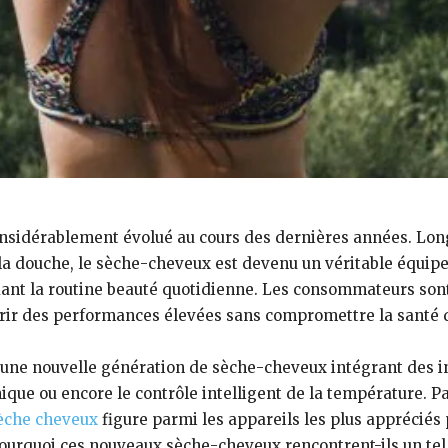
considérablement évolué au cours des dernières années. L
s la douche, le sèche-cheveux est devenu un véritable équi
ifiant la routine beauté quotidienne. Les consommateurs so
frir des performances élevées sans compromettre la santé 
d’une nouvelle génération de sèche-cheveux intégrant des i
ique ou encore le contrôle intelligent de la température. P
èche cheveux
figure parmi les appareils les plus appréciés 
 pourquoi ces nouveaux sèche-cheveux rencontrent-ils un tel 