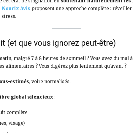
e cet état de stagnation en
soutenant naturellement les 
e
Nourix Avis
proposent une approche complète : réveiller l
 stress.
t (et que vous ignorez peut-être)
matin, malgré 7 à 8 heures de sommeil ? Vous avez du mal à
s alimentaires ? Vous digérez plus lentement qu’avant ?
ous-estimés
, voire normalisés.
ibre global silencieux
:
uit complète
hes, visage)