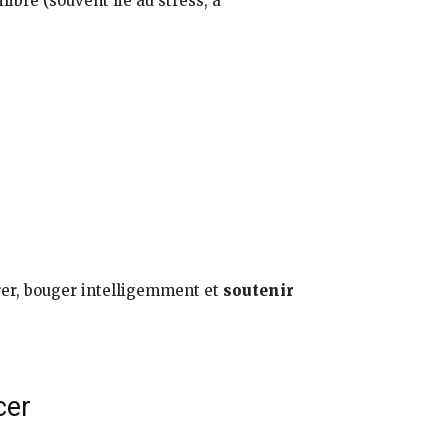
bre (souvent lié au stress, à
rer, bouger intelligemment et
soutenir
cer