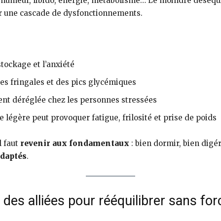
 humeur, libido, énergie, métabolisme… Le moindre déséquili
her une cascade de dysfonctionnements.
 stockage et l’anxiété
des fringales et des pics glycémiques
ent déréglée chez les personnes stressées
légère peut provoquer fatigue, frilosité et prise de poids
l faut
revenir aux fondamentaux
: bien dormir, bien digé
adaptés
.
des alliées pour rééquilibrer sans for